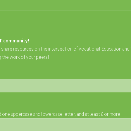
ET community!
o share resources on the intersection of Vocational Education and 
g the work of your peers!
 one uppercase and lowercase letter, and at least 8 or more