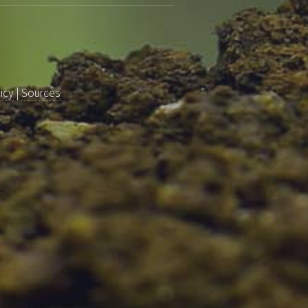
icy
|
Sources