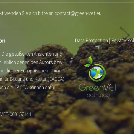
kt wenden Sie sich bitte an contact@green-vet.eu
Data Protection
|
Privacy Pol
. Die geäußerten Ansichten und
ließlich denen des Autors bzw.
nd die der Europäischen Union
 für Bildung und Kultur (EACEA)
och die EACEA können dafür
_VET-000157144