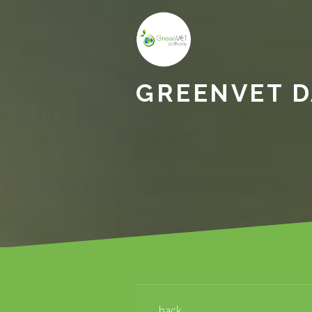
GREENVET D
← back