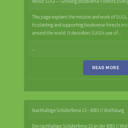
About SUGi — Growing Biodiverse Forests Ever
This page explains the mission and work of SUGi,
to planting and supporting biodiverse forests in 
around the world. It describes SUGi’s use of ...
...
READ MORE
Nachhaltige Schülerfirma 13 – BBS II Wolfsburg
Die nachhaltige Schülerfirma 13 an der BBS II Wolf