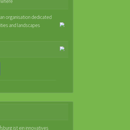
ywhere
 an organisation dedicated
cities and landscapes
sburg ist ein innovatives