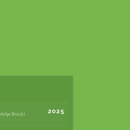
2025
 Antje Brock)