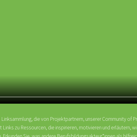
Linksammlung, die von Projektpartnern, unserer Community of Pra
Links zu Ressourcen, die inspirieren, motivieren und erläutern, wie
. Erkunden Sie, was andere Berufsbildungsakteur*innen als hilfrei