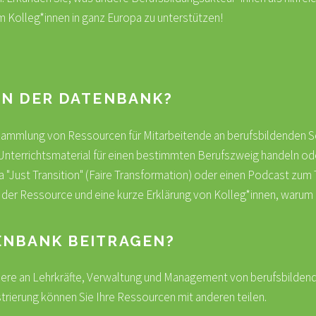
m Kolleg*innen in ganz Europa zu unterstützen!
IN DER DATENBANK?
 Sammlung von Ressourcen für Mitarbeitende an berufsbildenden Sch
 Unterrichtsmaterial für einen bestimmten Berufszweig handeln o
a "Just Transition" (Faire Transformation) oder einen Podcast zum
u der Ressource und eine kurze Erklärung von Kolleg*innen, warum d
ENBANK BEITRAGEN?
dere an Lehrkräfte, Verwaltung und Management von berufsbildende
rierung können Sie Ihre Ressourcen mit anderen teilen.